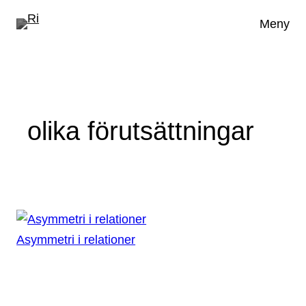
Hoppa
Meny
till
innehåll
olika förutsättningar
Asymmetri i relationer