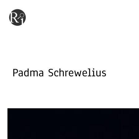
Hoppa
till
innehåll
Padma Schrewelius