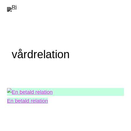
Hoppa
till
innehåll
vårdrelation
En betald relation